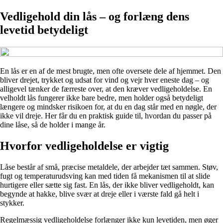
Vedligehold din lås – og forlæng dens
levetid betydeligt
En lås er en af de mest brugte, men ofte oversete dele af hjemmet. Den
bliver drejet, trykket og udsat for vind og vejr hver eneste dag – og
alligevel tænker de færreste over, at den kræver vedligeholdelse. En
velholdt lås fungerer ikke bare bedre, men holder også betydeligt
længere og mindsker risikoen for, at du en dag står med en nøgle, der
ikke vil dreje. Her får du en praktisk guide til, hvordan du passer på
dine låse, så de holder i mange år.
Hvorfor vedligeholdelse er vigtig
Låse består af små, præcise metaldele, der arbejder tæt sammen. Støv,
fugt og temperaturudsving kan med tiden få mekanismen til at slide
hurtigere eller sætte sig fast. En lås, der ikke bliver vedligeholdt, kan
begynde at hakke, blive svær at dreje eller i værste fald gå helt i
stykker.
Regelmæssig vedligeholdelse forlænger ikke kun levetiden, men øger