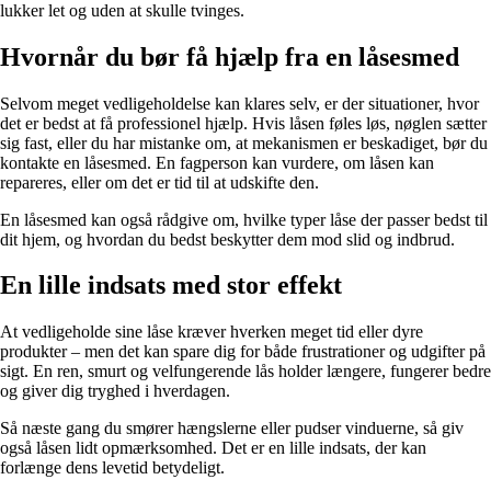
lukker let og uden at skulle tvinges.
Hvornår du bør få hjælp fra en låsesmed
Selvom meget vedligeholdelse kan klares selv, er der situationer, hvor
det er bedst at få professionel hjælp. Hvis låsen føles løs, nøglen sætter
sig fast, eller du har mistanke om, at mekanismen er beskadiget, bør du
kontakte en låsesmed. En fagperson kan vurdere, om låsen kan
repareres, eller om det er tid til at udskifte den.
En låsesmed kan også rådgive om, hvilke typer låse der passer bedst til
dit hjem, og hvordan du bedst beskytter dem mod slid og indbrud.
En lille indsats med stor effekt
At vedligeholde sine låse kræver hverken meget tid eller dyre
produkter – men det kan spare dig for både frustrationer og udgifter på
sigt. En ren, smurt og velfungerende lås holder længere, fungerer bedre
og giver dig tryghed i hverdagen.
Så næste gang du smører hængslerne eller pudser vinduerne, så giv
også låsen lidt opmærksomhed. Det er en lille indsats, der kan
forlænge dens levetid betydeligt.