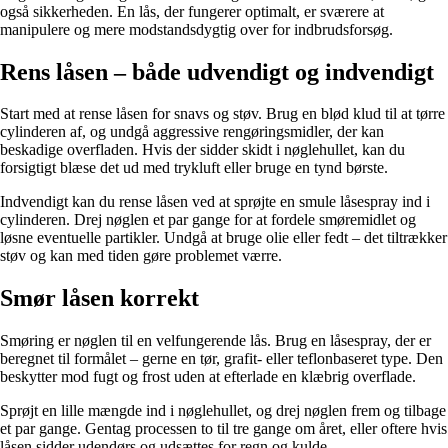
også sikkerheden. En lås, der fungerer optimalt, er sværere at
manipulere og mere modstandsdygtig over for indbrudsforsøg.
Rens låsen – både udvendigt og indvendigt
Start med at rense låsen for snavs og støv. Brug en blød klud til at tørre
cylinderen af, og undgå aggressive rengøringsmidler, der kan
beskadige overfladen. Hvis der sidder skidt i nøglehullet, kan du
forsigtigt blæse det ud med trykluft eller bruge en tynd børste.
Indvendigt kan du rense låsen ved at sprøjte en smule låsespray ind i
cylinderen. Drej nøglen et par gange for at fordele smøremidlet og
løsne eventuelle partikler. Undgå at bruge olie eller fedt – det tiltrækker
støv og kan med tiden gøre problemet værre.
Smør låsen korrekt
Smøring er nøglen til en velfungerende lås. Brug en låsespray, der er
beregnet til formålet – gerne en tør, grafit- eller teflonbaseret type. Den
beskytter mod fugt og frost uden at efterlade en klæbrig overflade.
Sprøjt en lille mængde ind i nøglehullet, og drej nøglen frem og tilbage
et par gange. Gentag processen to til tre gange om året, eller oftere hvis
låsen sidder udendørs og udsættes for regn og kulde.