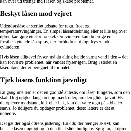
kan over tid trænge ind i låsen og skabe problemer.
Beskyt låsen mod vejret
Udendørslåse er særligt udsatte for regn, frost og
temperatursvingninger. En simpel låseafdækning eller et lille tag over
døren kan gøre en stor forskel. Om vinteren kan du bruge en
frostbeskyttende låsespray, der forhindrer, at fugt fryser inde i
cylinderen.
Hvis låsen alligevel fryser, må du aldrig hælde varmt vand i den – det
kan forværre problemet, når vandet fryser igen. Brug i stedet en
låseoptøer, der er beregnet til formålet.
Tjek låsens funktion jævnligt
En gang imellem er det en god idé at teste, om låsen fungerer, som den
skal. Drej nøglen langsomt og mærk efter, om den glider jævnt. Hvis
du oplever modstand, klik eller hak, kan det være tegn på slid eller
snavs. Jo tidligere du opdager problemet, desto lettere er det at
udbedre.
Det gælder også dørens justering. En dør, der hænger skævt, kan
belaste låsen unødigt og få den til at slide hurtigere. Sørg for, at døren