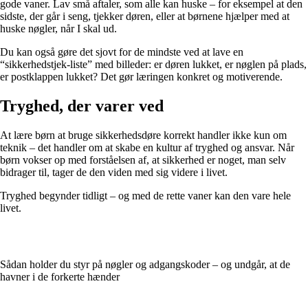
gode vaner. Lav små aftaler, som alle kan huske – for eksempel at den
sidste, der går i seng, tjekker døren, eller at børnene hjælper med at
huske nøgler, når I skal ud.
Du kan også gøre det sjovt for de mindste ved at lave en
“sikkerhedstjek-liste” med billeder: er døren lukket, er nøglen på plads,
er postklappen lukket? Det gør læringen konkret og motiverende.
Tryghed, der varer ved
At lære børn at bruge sikkerhedsdøre korrekt handler ikke kun om
teknik – det handler om at skabe en kultur af tryghed og ansvar. Når
børn vokser op med forståelsen af, at sikkerhed er noget, man selv
bidrager til, tager de den viden med sig videre i livet.
Tryghed begynder tidligt – og med de rette vaner kan den vare hele
livet.
Sådan holder du styr på nøgler og adgangskoder – og undgår, at de
havner i de forkerte hænder