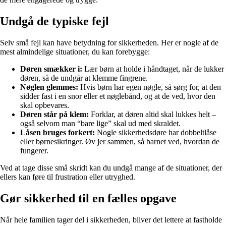
Undgå de typiske fejl
Selv små fejl kan have betydning for sikkerheden. Her er nogle af de
mest almindelige situationer, du kan forebygge:
Døren smækker i:
Lær børn at holde i håndtaget, når de lukker
døren, så de undgår at klemme fingrene.
Nøglen glemmes:
Hvis børn har egen nøgle, så sørg for, at den
sidder fast i en snor eller et nøglebånd, og at de ved, hvor den
skal opbevares.
Døren står på klem:
Forklar, at døren altid skal lukkes helt –
også selvom man “bare lige” skal ud med skraldet.
Låsen bruges forkert:
Nogle sikkerhedsdøre har dobbeltlåse
eller børnesikringer. Øv jer sammen, så barnet ved, hvordan de
fungerer.
Ved at tage disse små skridt kan du undgå mange af de situationer, der
ellers kan føre til frustration eller utryghed.
Gør sikkerhed til en fælles opgave
Når hele familien tager del i sikkerheden, bliver det lettere at fastholde