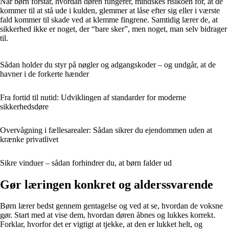
Når børn forstår, hvordan døren fungerer, mindskes risikoen for, at de
kommer til at stå ude i kulden, glemmer at låse efter sig eller i værste
fald kommer til skade ved at klemme fingrene. Samtidig lærer de, at
sikkerhed ikke er noget, der “bare sker”, men noget, man selv bidrager
til.
Sådan holder du styr på nøgler og adgangskoder – og undgår, at de
havner i de forkerte hænder
Fra fortid til nutid: Udviklingen af standarder for moderne
sikkerhedsdøre
Overvågning i fællesarealer: Sådan sikrer du ejendommen uden at
krænke privatlivet
Sikre vinduer – sådan forhindrer du, at børn falder ud
Gør læringen konkret og alderssvarende
Børn lærer bedst gennem gentagelse og ved at se, hvordan de voksne
gør. Start med at vise dem, hvordan døren åbnes og lukkes korrekt.
Forklar, hvorfor det er vigtigt at tjekke, at den er lukket helt, og