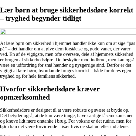
Lær børn at bruge sikkerhedsdøre korrekt
– tryghed begynder tidligt
At lære børn om sikkerhed i hjemmet handler ikke kun om at sige “pas
på” – det handler om at give dem forståelse og gode vaner, der varer
ved. En af de vigtigste, men ofte oversete, dele af hjemmets sikkerhed
er brugen af sikkerhedsdøre. De beskytter mod indbrud, men kan også
være en udfordring for små hænder og nysgerrige sind. Derfor er det
vigtigt at lære børn, hvordan de bruges korrekt – både for deres egen
tryghed og for hele familiens sikkerhed.
Hvorfor sikkerhedsdøre kræver
opmærksomhed
Sikkerhedsdøre er designet til at være robuste og svære at bryde op.
Det betyder også, at de kan være tunge, have særlige låsemekanismer
og kræve lidt mere omtanke i brug. For voksne er det rutine, men for
børn kan det være forvirrende – især hvis de skal ud eller ind alene.