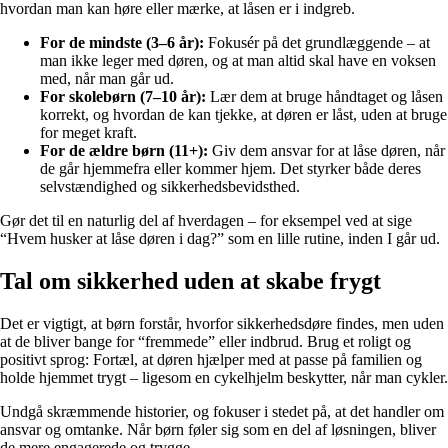
hvordan man kan høre eller mærke, at låsen er i indgreb.
For de mindste (3–6 år):
Fokusér på det grundlæggende – at
man ikke leger med døren, og at man altid skal have en voksen
med, når man går ud.
For skolebørn (7–10 år):
Lær dem at bruge håndtaget og låsen
korrekt, og hvordan de kan tjekke, at døren er låst, uden at bruge
for meget kraft.
For de ældre børn (11+):
Giv dem ansvar for at låse døren, når
de går hjemmefra eller kommer hjem. Det styrker både deres
selvstændighed og sikkerhedsbevidsthed.
Gør det til en naturlig del af hverdagen – for eksempel ved at sige
“Hvem husker at låse døren i dag?” som en lille rutine, inden I går ud.
Tal om sikkerhed uden at skabe frygt
Det er vigtigt, at børn forstår, hvorfor sikkerhedsdøre findes, men uden
at de bliver bange for “fremmede” eller indbrud. Brug et roligt og
positivt sprog: Fortæl, at døren hjælper med at passe på familien og
holde hjemmet trygt – ligesom en cykelhjelm beskytter, når man cykler.
Undgå skræmmende historier, og fokuser i stedet på, at det handler om
ansvar og omtanke. Når børn føler sig som en del af løsningen, bliver
de mere engagerede og trygge.