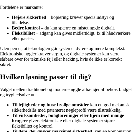
Fordelene er markante:
Højere sikkerhed
– kopiering kræver specialudstyr og
tilladelse.
Bedre kontrol
– du kan spærre en mistet nøgle digitalt.
Fleksibilitet
– adgang kan gives midlertidigt, fx til håndværkere
eller gæster.
Ulempen er, at teknologien gør systemet dyrere og mere komplekst.
Elektroniske nøgler kræver strøm, og digitale systemer kan være
sårbare over for tekniske fejl eller hacking, hvis de ikke er korrekt
sikret.
Hvilken løsning passer til dig?
Valget mellem traditionel og moderne nøgle afhænger af behov, budget
og tryghedsniveau.
Til lejligheder og huse i rolige områder
kan en god mekanisk
sikkerhedslås med patenteret nøgleprofil være tilstrækkelig.
Til virksomheder, boligforeninger eller hjem med mange
brugere
giver elektroniske eller digitale systemer større
fleksibilitet og kontrol.
Til dem, der ønsker maksimal sikkerhed
, kan en kombination