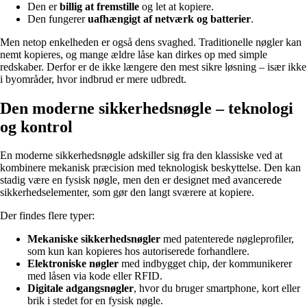
Den er
billig at fremstille
og let at kopiere.
Den fungerer
uafhængigt af netværk og batterier
.
Men netop enkelheden er også dens svaghed. Traditionelle nøgler kan
nemt kopieres, og mange ældre låse kan dirkes op med simple
redskaber. Derfor er de ikke længere den mest sikre løsning – især ikke
i byområder, hvor indbrud er mere udbredt.
Den moderne sikkerhedsnøgle – teknologi
og kontrol
En moderne sikkerhedsnøgle adskiller sig fra den klassiske ved at
kombinere mekanisk præcision med teknologisk beskyttelse. Den kan
stadig være en fysisk nøgle, men den er designet med avancerede
sikkerhedselementer, som gør den langt sværere at kopiere.
Der findes flere typer:
Mekaniske sikkerhedsnøgler
med patenterede nøgleprofiler,
som kun kan kopieres hos autoriserede forhandlere.
Elektroniske nøgler
med indbygget chip, der kommunikerer
med låsen via kode eller RFID.
Digitale adgangsnøgler
, hvor du bruger smartphone, kort eller
brik i stedet for en fysisk nøgle.