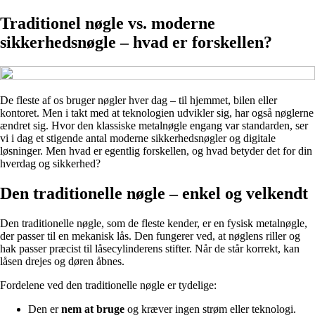
Traditionel nøgle vs. moderne
sikkerhedsnøgle – hvad er forskellen?
De fleste af os bruger nøgler hver dag – til hjemmet, bilen eller
kontoret. Men i takt med at teknologien udvikler sig, har også nøglerne
ændret sig. Hvor den klassiske metalnøgle engang var standarden, ser
vi i dag et stigende antal moderne sikkerhedsnøgler og digitale
løsninger. Men hvad er egentlig forskellen, og hvad betyder det for din
hverdag og sikkerhed?
Den traditionelle nøgle – enkel og velkendt
Den traditionelle nøgle, som de fleste kender, er en fysisk metalnøgle,
der passer til en mekanisk lås. Den fungerer ved, at nøglens riller og
hak passer præcist til låsecylinderens stifter. Når de står korrekt, kan
låsen drejes og døren åbnes.
Fordelene ved den traditionelle nøgle er tydelige:
Den er
nem at bruge
og kræver ingen strøm eller teknologi.