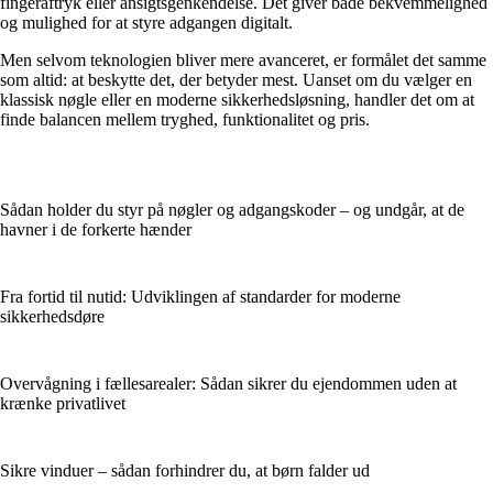
fingeraftryk eller ansigtsgenkendelse. Det giver både bekvemmelighed
og mulighed for at styre adgangen digitalt.
Men selvom teknologien bliver mere avanceret, er formålet det samme
som altid: at beskytte det, der betyder mest. Uanset om du vælger en
klassisk nøgle eller en moderne sikkerhedsløsning, handler det om at
finde balancen mellem tryghed, funktionalitet og pris.
Sådan holder du styr på nøgler og adgangskoder – og undgår, at de
havner i de forkerte hænder
Fra fortid til nutid: Udviklingen af standarder for moderne
sikkerhedsdøre
Overvågning i fællesarealer: Sådan sikrer du ejendommen uden at
krænke privatlivet
Sikre vinduer – sådan forhindrer du, at børn falder ud